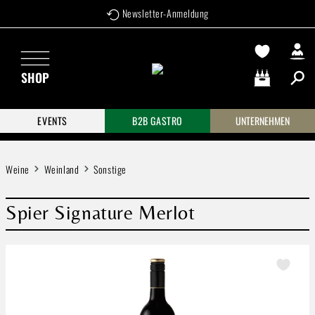
Newsletter-Anmeldung
Zum Hauptinhalt springen
SHOP
Warenkorb enthä
EVENTS
B2B GASTRO
UNTERNEHMEN
Weine
Weinland
Sonstige
Spier Signature Merlot
Bildergalerie überspringen