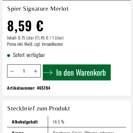
Spier Signature Merlot
8,59 €
Inhalt:
0.75 Liter
(11,45 € / 1 Liter)
Preise inkl. MwSt. zzgl. Versandkosten
Sofort verfügbar
Produkt Anzahl: Gib den gewünschten Wert ein oder benutze 
In den Warenkorb
Artikelnummer:
465704
Spier Signature Merlot
8,59 €
Steckbrief zum Produkt
Inhalt:
0.75 Liter
(11,45 € / 1 Liter)
Preise inkl. MwSt. zzgl. Versandkosten
Alkoholgehalt
14.5 %
Produkt Anzahl: Gib den gewünschten Wert ein oder benutze
In den Warenkorb
Aroma
Brombeere, Cassis, Pflaume, schwarze