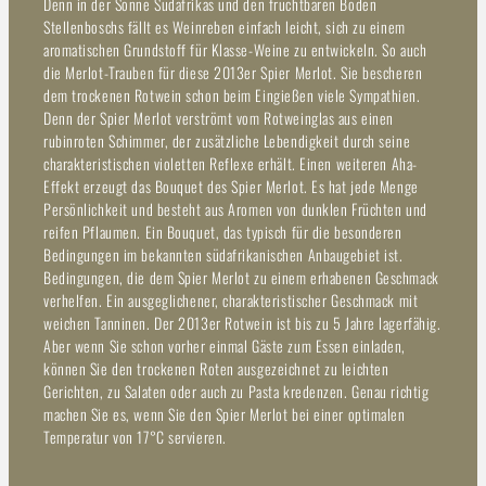
Denn in der Sonne Südafrikas und den fruchtbaren Böden
Stellenboschs fällt es Weinreben einfach leicht, sich zu einem
aromatischen Grundstoff für Klasse-Weine zu entwickeln. So auch
die Merlot-Trauben für diese 2013er Spier Merlot. Sie bescheren
dem trockenen Rotwein schon beim Eingießen viele Sympathien.
Denn der Spier Merlot verströmt vom Rotweinglas aus einen
rubinroten Schimmer, der zusätzliche Lebendigkeit durch seine
charakteristischen violetten Reflexe erhält. Einen weiteren Aha-
Effekt erzeugt das Bouquet des Spier Merlot. Es hat jede Menge
Persönlichkeit und besteht aus Aromen von dunklen Früchten und
reifen Pflaumen. Ein Bouquet, das typisch für die besonderen
Bedingungen im bekannten südafrikanischen Anbaugebiet ist.
Bedingungen, die dem Spier Merlot zu einem erhabenen Geschmack
verhelfen. Ein ausgeglichener, charakteristischer Geschmack mit
weichen Tanninen. Der 2013er Rotwein ist bis zu 5 Jahre lagerfähig.
Aber wenn Sie schon vorher einmal Gäste zum Essen einladen,
können Sie den trockenen Roten ausgezeichnet zu leichten
Gerichten, zu Salaten oder auch zu Pasta kredenzen. Genau richtig
machen Sie es, wenn Sie den Spier Merlot bei einer optimalen
Temperatur von 17°C servieren.