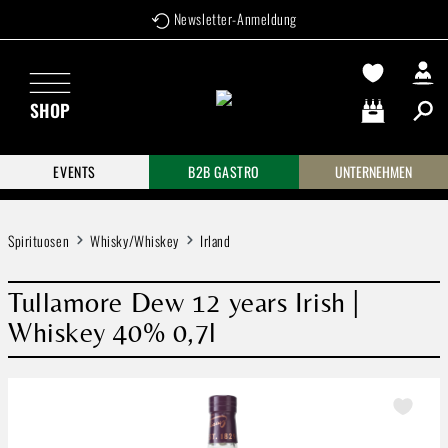
Newsletter-Anmeldung
Zum Hauptinhalt springen
SHOP
Warenkorb enthä
EVENTS
B2B GASTRO
UNTERNEHMEN
Spirituosen
Whisky/Whiskey
Irland
Tullamore Dew 12 years Irish |
Whiskey 40% 0,7l
Bildergalerie überspringen