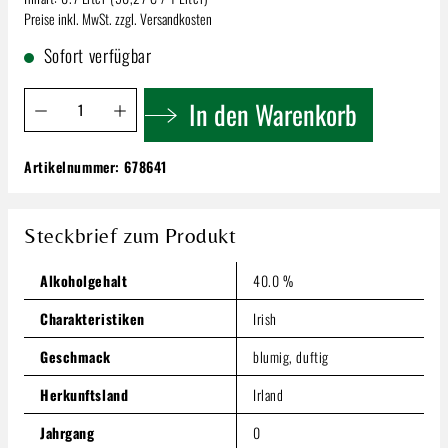
Preise inkl. MwSt. zzgl. Versandkosten
Sofort verfügbar
Produkt Anzahl: Gib den gewünschten Wert ein oder benutze 
In den Warenkorb
Artikelnummer:
678641
Tullamore Dew 12 years Irish | Whiskey 40%
0,7l
35,19 €
Steckbrief zum Produkt
Inhalt:
0.7 Liter
(50,27 € / 1 Liter)
Preise inkl. MwSt. zzgl. Versandkosten
Alkoholgehalt
40.0 %
Produkt Anzahl: Gib den gewünschten Wert ein oder benutze
Charakteristiken
Irish
In den Warenkorb
Geschmack
blumig, duftig
Herkunftsland
Irland
Jahrgang
0