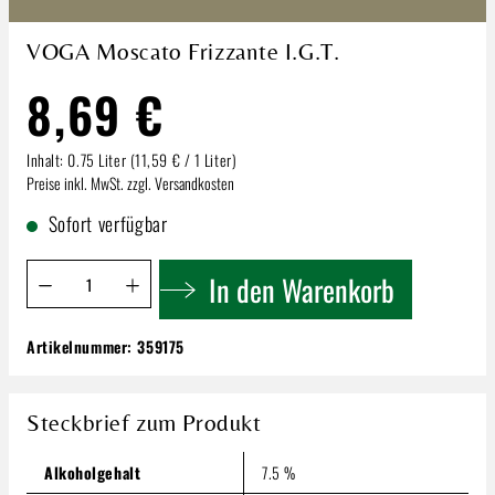
VOGA Moscato Frizzante I.G.T.
8,69 €
Inhalt:
0.75 Liter
(11,59 € / 1 Liter)
Preise inkl. MwSt. zzgl. Versandkosten
Sofort verfügbar
Produkt Anzahl: Gib den gewünschten Wert ein oder benutze 
In den Warenkorb
Artikelnummer:
359175
VOGA Moscato Frizzante I.G.T.
8,69 €
Steckbrief zum Produkt
Inhalt:
0.75 Liter
(11,59 € / 1 Liter)
Preise inkl. MwSt. zzgl. Versandkosten
Alkoholgehalt
7.5 %
Produkt Anzahl: Gib den gewünschten Wert ein oder benutze