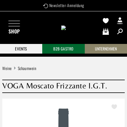
Newsletter-Anmeldung
Zum Hauptinhalt springen
SHOP
Warenkorb enthä
EVENTS
B2B GASTRO
UNTERNEHMEN
Weine
Schaumwein
VOGA Moscato Frizzante I.G.T.
Bildergalerie überspringen