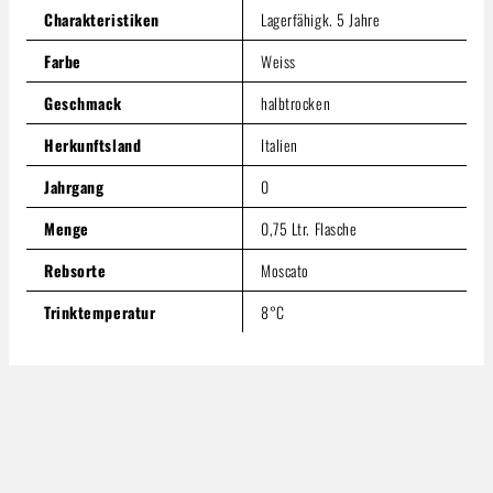
In den Warenkorb
Charakteristiken
Lagerfähigk. 5 Jahre
Farbe
Weiss
Geschmack
halbtrocken
Herkunftsland
Italien
Jahrgang
0
Menge
0,75 Ltr. Flasche
Rebsorte
Moscato
Trinktemperatur
8°C