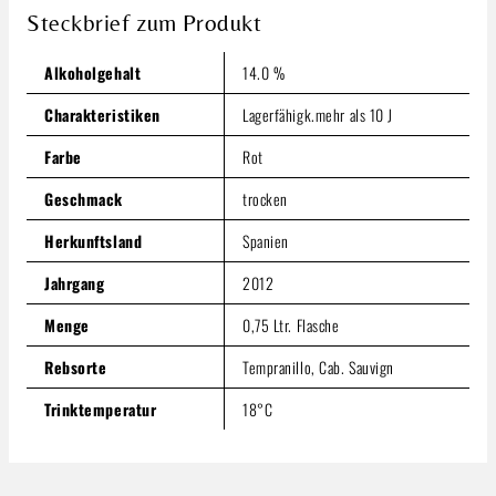
Steckbrief zum Produkt
Inhalt:
0.75 Liter
(106,65 € / 1 Liter)
Preise inkl. MwSt. zzgl. Versandkosten
Alkoholgehalt
14.0 %
Produkt Anzahl: Gib den gewünschten Wert ein oder benutze
In den Warenkorb
Charakteristiken
Lagerfähigk.mehr als 10 J
Farbe
Rot
Geschmack
trocken
Herkunftsland
Spanien
Jahrgang
2012
Menge
0,75 Ltr. Flasche
Rebsorte
Tempranillo, Cab. Sauvign
Trinktemperatur
18°C