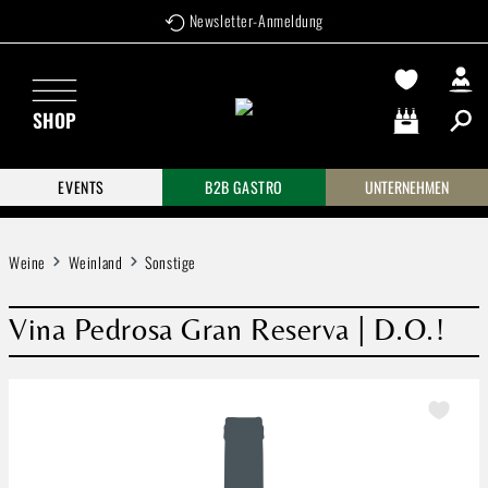
Newsletter-Anmeldung
Zum Hauptinhalt springen
SHOP
Warenkorb enthä
EVENTS
B2B GASTRO
UNTERNEHMEN
Weine
Weinland
Sonstige
Vina Pedrosa Gran Reserva | D.O.!
Bildergalerie überspringen