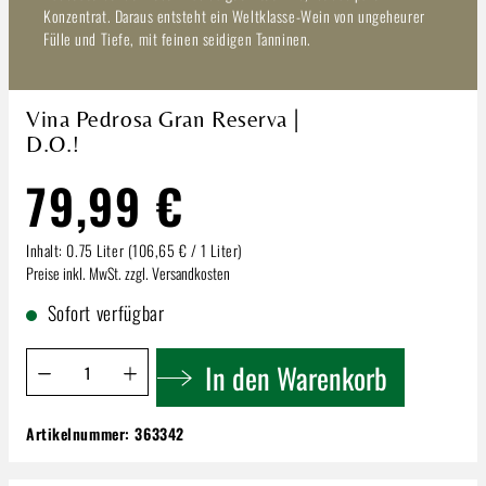
Konzentrat. Daraus entsteht ein Weltklasse-Wein von ungeheurer
Fülle und Tiefe, mit feinen seidigen Tanninen.
Vina Pedrosa Gran Reserva |
D.O.!
79,99 €
Inhalt:
0.75 Liter
(106,65 € / 1 Liter)
Preise inkl. MwSt. zzgl. Versandkosten
Sofort verfügbar
Produkt Anzahl: Gib den gewünschten Wert ein oder benutze 
In den Warenkorb
Artikelnummer:
363342
Vina Pedrosa Gran Reserva | D.O.!
79,99 €