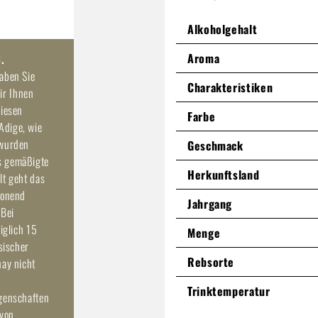
Inhalt:
0.75 Liter
(25,32 € / 1 Li
Alkoholgehalt
Preise inkl. MwSt. zzgl. Versandkos
Aroma
.
aben Sie
Charakteristiken
ir Ihnen
diesen
Farbe
Adige, wie
 wurden
Geschmack
s gemäßigte
Herkunftsland
lt geht das
honend
Jahrgang
 Bei
iglich 15
Menge
sischer
Rebsorte
nay nicht
Trinktemperatur
igenschaften
 von