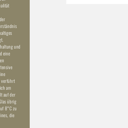
alität
 der
erständnis
haltiges
t.
dhaltung und
d eine
den
ntensive
eine
 verführt
sich am
lt auf der
Glas übrig
auf 8°C zu
ines, die