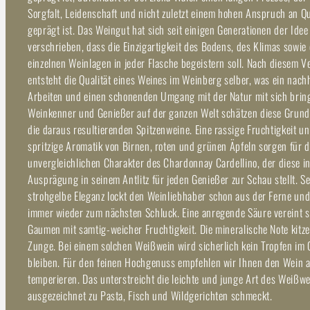
Sorgfalt, Leidenschaft und nicht zuletzt einem hohen Anspruch an Qu
geprägt ist. Das Weingut hat sich seit einigen Generationen der Idee
verschrieben, dass die Einzigartigkeit des Bodens, des Klimas sowie
einzelnen Weinlagen in jeder Flasche begeistern soll. Nach diesem V
entsteht die Qualität eines Weines im Weinberg selber, was ein nach
Arbeiten und einen schonenden Umgang mit der Natur mit sich bring
Weinkenner und Genießer auf der ganzen Welt schätzen diese Grun
die daraus resultierenden Spitzenweine. Eine rassige Fruchtigkeit un
spritzige Aromatik von Birnen, roten und grünen Äpfeln sorgen für 
unvergleichlichen Charakter des Chardonnay Cardellino, der diese i
Ausprägung in seinem Antlitz für jeden Genießer zur Schau stellt. S
strohgelbe Eleganz lockt den Weinliebhaber schon aus der Ferne und
immer wieder zum nächsten Schluck. Eine anregende Säure vereint 
Gaumen mit samtig-weicher Fruchtigkeit. Die mineralische Note kitze
Zunge. Bei einem solchen Weißwein wird sicherlich kein Tropfen im 
bleiben. Für den feinen Hochgenuss empfehlen wir Ihnen den Wein 
temperieren. Das unterstreicht die leichte und junge Art des Weißwe
ausgezeichnet zu Pasta, Fisch und Wildgerichten schmeckt.