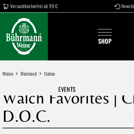
Versandkostenfrei ab 99 €
Newsle
 Hauptinhalt springen
Zur Suche springen
Zur Hauptnavigation springen
SHOP
Weine
Weinland
Italien
EVENTS
Walch Favorites | 
D.O.C.