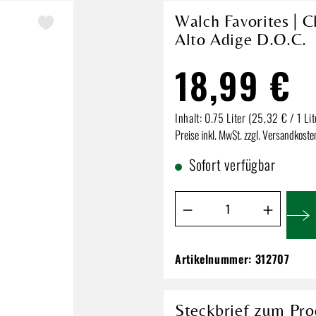
Walch Favorites | C
Alto Adige D.O.C.
18,99 €
Inhalt:
0.75 Liter
(25,32 € / 1 Lit
Preise inkl. MwSt. zzgl. Versandkoste
Sofort verfügbar
Produkt Anzahl: Gib de
Artikelnummer:
312707
Walch Favorites | 
| Alto Adige D.O.C
18,99 €
Steckbrief zum Pro