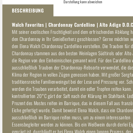
Darstellung kann abweichen
BESCHREIBUNG
Walch Favorites | Chardonnay Cardellino | Alto Adige D.O.C
Mit seiner exotischen Fruchtigkeit und dem erfrischenden Abklang h
den Chardonnay in Ihr Genießerherz geschlossen? Gerne möchten w
den Elena Walch Chardonnay Cardellino vorstellen. Die Trauben für 
Chardonnay stammen aus den besten Weinlagen Südtirols oder Alto 
die Region von den Einheimischen genannt wird. Für den Cardellino
ausschließlich Trauben der Chardonnay-Rebsorte verwendet, die da
Klima der Region in vollen Zügen genossen haben. Mit großer Sorgfa
traditionsreiche Familienweingut bei der Lese und Pressung vor. Sc
werden die Trauben verarbeitet, damit ein edler Tropfen reifen kann.
kontrollierten 20°C gärt der Saft nach der Klärung im Stahltank. Led
Prozent des Mostes reifen im Barrique, das in diesem Fall aus franzö
Eiche gefertigt wurde. Damit beweist Elena Walch, dass ein Chardon
ausschließlich im Barrique reifen muss, um zu einem interessanten
Essensbegleiter werden zu können. Bis ein Weißwein durch derlei E
geprägt ist, durchläuft er bei Elena Walch einen langen Prozess, der