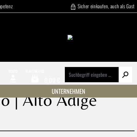
mpetenz
Sicher einkaufen, auch als Gast
E
KONTO
WARENKORB
0,00 €
Warenkorb enthält 0 Positionen. Der Gesamtwert beträg
UNTERNEHMEN
o | Alto Adige