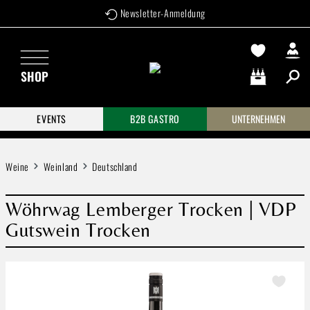
Newsletter-Anmeldung
Zum Hauptinhalt springen
SHOP
Warenkorb enthä
EVENTS
B2B GASTRO
UNTERNEHMEN
Weine
Weinland
Deutschland
Wöhrwag Lemberger Trocken | VDP
Gutswein Trocken
Bildergalerie überspringen