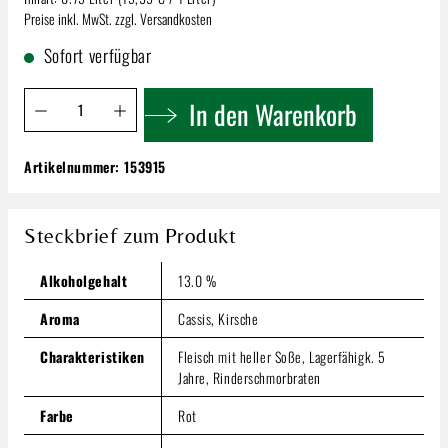
Preise inkl. MwSt. zzgl. Versandkosten
Sofort verfügbar
Produkt Anzahl: Gib den gewünschten Wert ein oder benutze 
In den Warenkorb
Artikelnummer:
153915
Wöhrwag Lemberger Trocken | VDP Gutswein
Trocken
11,99 €
Steckbrief zum Produkt
Inhalt:
0.75 Liter
(15,99 € / 1 Liter)
Preise inkl. MwSt. zzgl. Versandkosten
Alkoholgehalt
13.0 %
Produkt Anzahl: Gib den gewünschten Wert ein oder benutze
Aroma
Cassis, Kirsche
In den Warenkorb
Charakteristiken
Fleisch mit heller Soße, Lagerfähigk. 5
Jahre, Rinderschmorbraten
Farbe
Rot