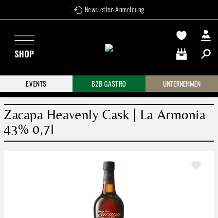
Versandkostenfrei ab 99 €
Newsletter-Anmeldung
Zum Hauptinhalt springen
SHOP
Warenkorb enthä
EVENTS
B2B GASTRO
UNTERNEHMEN
Zacapa Heavenly Cask | La Armonia
43% 0,7l
Bildergalerie überspringen