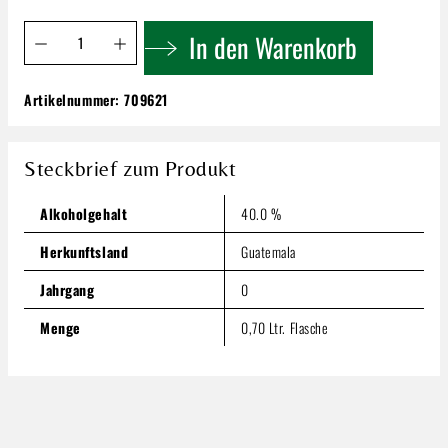
Produkt Anzahl: Gib den gewünschten Wert ein oder benutze 
In den Warenkorb
Artikelnummer:
709621
Zacapa Heavenly Cask | La Armonia 43% 0,7l
78,49 €
Steckbrief zum Produkt
Inhalt:
0.7 Liter
(112,13 € / 1 Liter)
Preise inkl. MwSt. zzgl. Versandkosten
Alkoholgehalt
40.0 %
Produkt Anzahl: Gib den gewünschten Wert ein oder benutze
In den Warenkorb
Herkunftsland
Guatemala
Jahrgang
0
Menge
0,70 Ltr. Flasche