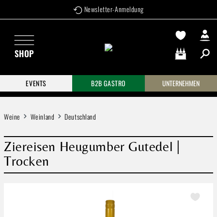
Newsletter-Anmeldung
Zum Hauptinhalt springen
SHOP
Warenkorb enthä
EVENTS
B2B GASTRO
UNTERNEHMEN
Weine
Weinland
Deutschland
Ziereisen Heugumber Gutedel |
Trocken
Bildergalerie überspringen