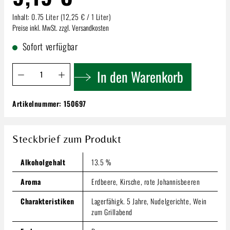
Inhalt:
0.75 Liter
(12,25 € / 1 Liter)
Preise inkl. MwSt. zzgl. Versandkosten
Sofort verfügbar
Produkt Anzahl: Gib den gewünschten Wert ein oder benutze 
In den Warenkorb
Artikelnummer:
150697
Zimmerlin Spätburgunder | Weißherbst
Halbtrocken
9,19 €
Steckbrief zum Produkt
Inhalt:
0.75 Liter
(12,25 € / 1 Liter)
Preise inkl. MwSt. zzgl. Versandkosten
Alkoholgehalt
13.5 %
Produkt Anzahl: Gib den gewünschten Wert ein oder benutze
Aroma
Erdbeere, Kirsche, rote Johannisbeeren
In den Warenkorb
Charakteristiken
Lagerfähigk. 5 Jahre, Nudelgerichte, Wein
zum Grillabend