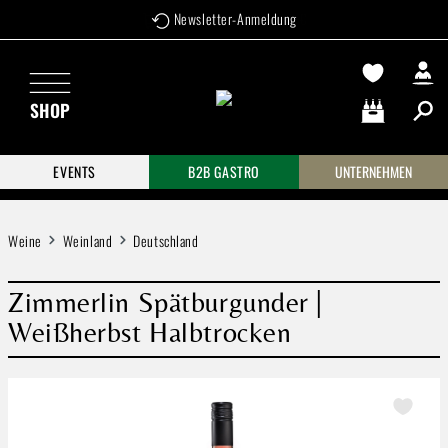
Newsletter-Anmeldung
Zum Hauptinhalt springen
SHOP
Warenkorb enthä
EVENTS
B2B GASTRO
UNTERNEHMEN
Weine
Weinland
Deutschland
Zimmerlin Spätburgunder |
Weißherbst Halbtrocken
Bildergalerie überspringen