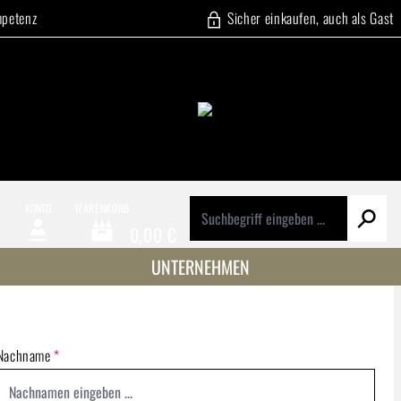
mpetenz
Sicher einkaufen, auch als Gast
E
KONTO
WARENKORB
0,00 €
Warenkorb enthält 0 Positionen. Der Gesamtwert beträg
UNTERNEHMEN
Nachname
*